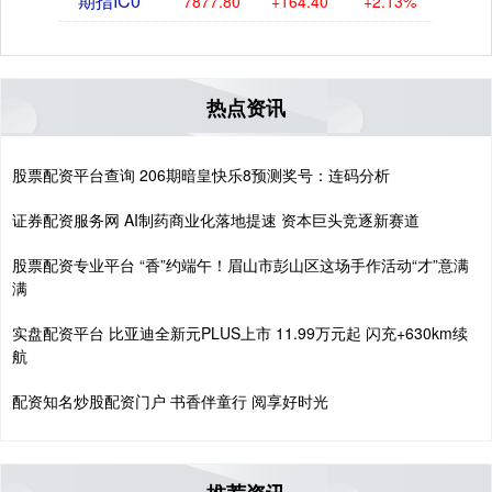
期指IC0
7877.80
+164.40
+2.13%
热点资讯
股票配资平台查询 206期暗皇快乐8预测奖号：连码分析
证券配资服务网 AI制药商业化落地提速 资本巨头竞逐新赛道
股票配资专业平台 “香”约端午！眉山市彭山区这场手作活动“才”意满
满
实盘配资平台 比亚迪全新元PLUS上市 11.99万元起 闪充+630km续
航
配资知名炒股配资门户 书香伴童行 阅享好时光