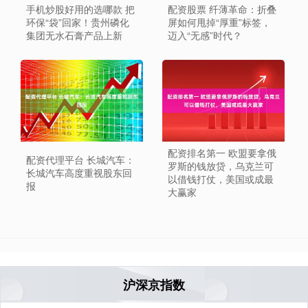
手机炒股好用的选哪款 把
配资股票 纤薄革命：折叠
环保“袋”回家！贵州磷化
屏如何甩掉“厚重”标签，
集团无水石膏产品上新
迈入“无感”时代？
配资排名第一 欧盟要拿俄
配资代理平台 长城汽车：
罗斯的钱放贷，乌克兰可
长城汽车高度重视股东回
以借钱打仗，美国或成最
报
大赢家
沪深京指数