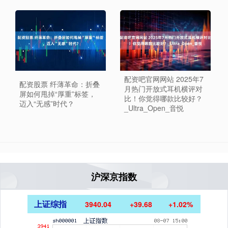
配资吧官网网站 2025年7
配资股票 纤薄革命：折叠
月热门开放式耳机横评对
屏如何甩掉“厚重”标签，
比！你觉得哪款比较好？
迈入“无感”时代？
_Ultra_Open_音悦
沪深京指数
上证综指
3940.04
+39.68
+1.02%