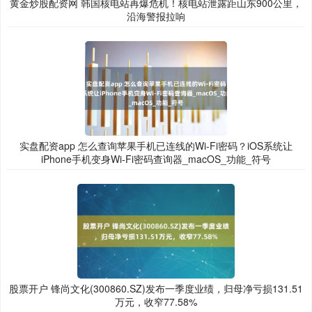
黄金炒股配资网 韩国核电站再爆危机！核电站泄露距山东900公里，
沿海警报拉响
实盘配资app 怎么查询苹果手机已连线的Wi-Fi密码？iOS系统让
iPhone手机变身Wi-Fi密码查询器_macOS_功能_符号
股票开户 锋尚文化(300860.SZ)发布一季度业绩，归母净亏损131.51
万元，收窄77.58%