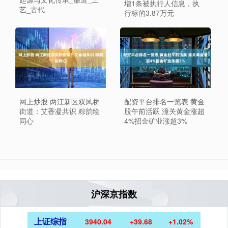
增1条被执行人信息，执
艺_古代
行标的3.87万元
网上炒股 两江新区双凤桥
配资平台排名一览表 黄金
街道：艾香凝共识 粽韵绘
股午前活跃 潼关黄金涨超
同心
4%招金矿业涨超3%
沪深京指数
上证综指
3940.04
+39.68
+1.02%