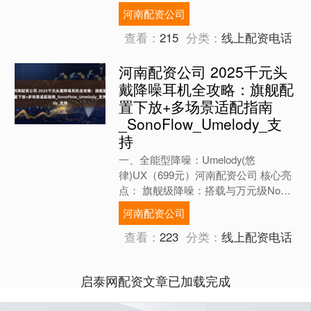
关于休赛期增加阵容深度：“对于我们
河南配资公司
能够完成的....
查看：
215
分类：
线上配资电话
河南配资公司 2025千元头
戴降噪耳机全攻略：旗舰配
置下放+多场景适配指南
_SonoFlow_Umelody_支
持
一、全能型降噪：Umelody(悠
律)UX（699元）河南配资公司 核心亮
点： 旗舰级降噪：搭载与万元级Noble
Apollo同源的ADI独立数字降噪方案
河南配资公司
（A....
查看：
223
分类：
线上配资电话
启泰网配资文章已加载完成