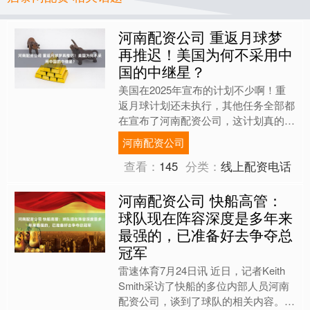
河南配资公司 重返月球梦
再推迟！美国为何不采用中
国的中继星？
美国在2025年宣布的计划不少啊！重
返月球计划还未执行，其他任务全部都
在宣布了河南配资公司，这计划真的太
多了，这不，来自美媒8月指出：
河南配资公司
Intuitive Ma....
查看：
145
分类：
线上配资电话
河南配资公司 快船高管：
球队现在阵容深度是多年来
最强的，已准备好去争夺总
冠军
雷速体育7月24日讯 近日，记者Keith
Smith采访了快船的多位内部人员河南
配资公司，谈到了球队的相关内容。